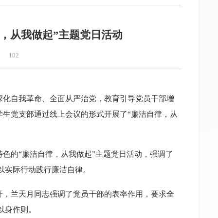
，从我做起”主题党日活动
102
深化自我革命、全面从严治党，教育引导党员干部增
学生党支部通过线上会议的形式开展了“廉洁自律，从
特色的
“廉洁自律，从我做起”主题党日活动，强调了
以实际行动践行廉洁自律。
开，兰天月同志强调了党员干部的表率作用，要求全
以身作则。