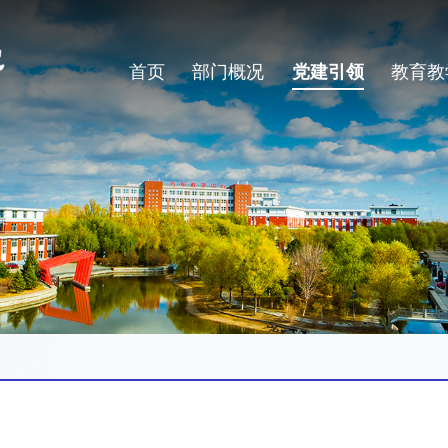
首页
部门概况
党建引领
教育教