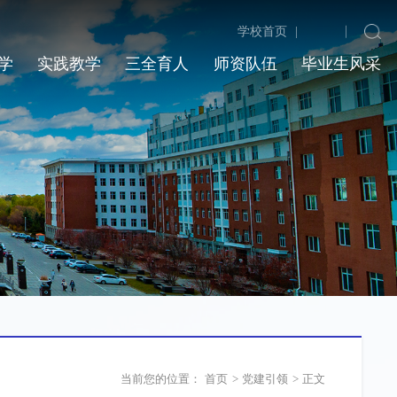
学校首页
|
学
实践教学
三全育人
师资队伍
毕业生风采
当前您的位置：
首页
>
党建引领
>
正文