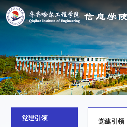
党建引领
党建引领