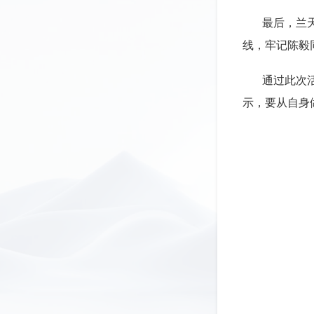
最后，兰
线，牢记陈毅
通过此次
示，要从自身