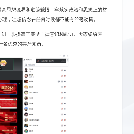
提高思想境界和道德觉悟，牢筑实政治和思想上的防
心理，理想信念在任何时候都不能有丝毫动摇。
，进一步提高了廉洁自律意识和能力。大家纷纷表
一名优秀的共产党员。