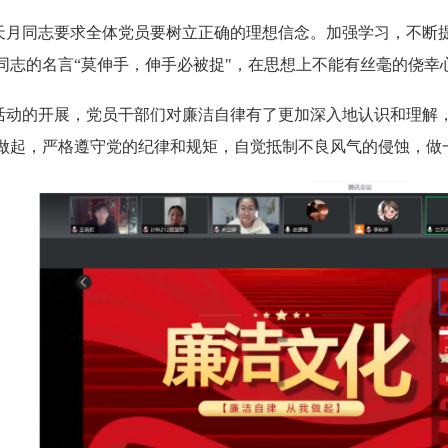
天月同志要求全体党员要树立正确的理想信念。加强学习，不断
同志的名言
“
莫伸手，伸手必被捉
"，在思想上不能有丝毫的侥幸
活动的开展，党员干部们对廉洁自律有了更加深入
地
认识和理解
做起，严格遵守党的纪律和规矩，自觉抵制不良风气的侵蚀，做