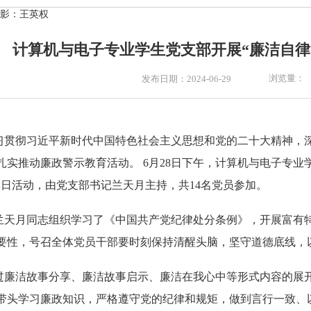
摄影：王英权
计算机与电子专业学生党支部开展“廉洁自律
浏览量：
发布日期：2024-06-29
习贯彻习近平新时代中国特色社会主义思想和党的二十大精神，
扎实推动
廉政
警示教育活动。
6月28日下午，计算机与电子专业
党日活动，由党支部书记兰天月主持，共
14名党员参加。
兰天月同志组织学习了《中国共产党纪律处分条例》，开展富有
要性，号召全体党员干部要时刻保持清醒头脑，坚守道德底线，
过廉洁故事分享、廉洁故事启示、廉洁在我心中等形式内容的展
带头学习
廉政
知识，严格遵守党的纪律和规矩，做到言行一致、