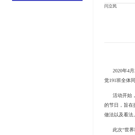
闫立民
2020
年
4
月
觉
191
班全体
活动开始
的节日，旨在
做法以及看法
此次“世