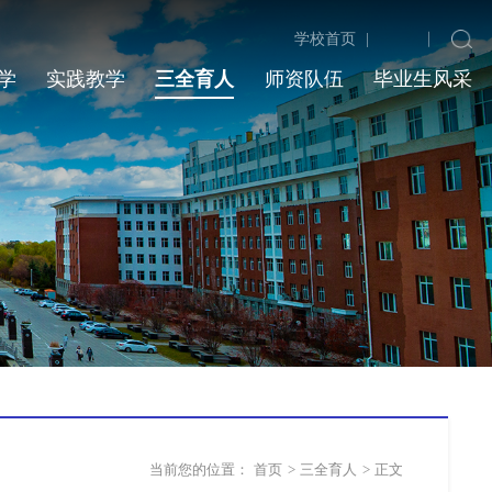
学校首页
|
学
实践教学
三全育人
师资队伍
毕业生风采
当前您的位置：
首页
>
三全育人
>
正文