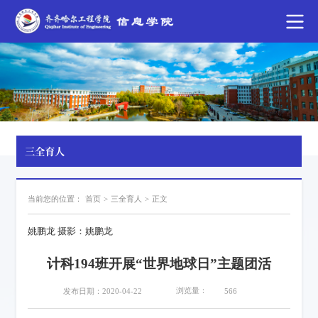
三全育人
当前您的位置：
首页
>
三全育人
>
正文
姚鹏龙 摄影：姚鹏龙
计科194班开展“世界地球日”主题团活
浏览量：
发布日期：2020-04-22
566