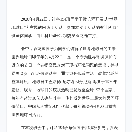
2020
年
4
月
22
日，计科
194
班同学于微信群开展以“世界
地球日”为主题的网络团活动，参加本次团活动的有计科
194
班全体同学，由计科
194
班组织委员袁龙瀚主持。
会中，袁龙瀚同学为同学们讲解了世界地球日的由来：
世界地球日即每年的
4
月
22
日，是一个专为世界环境保护而
设立的节日，旨在提高民众对于现有环境问题的意识，并动
员民众参与到环保运动中，通过绿色低碳生活，改善地球的
整体环境。地球日由
盖洛德·尼尔森
和
丹尼斯·海斯
于
1970
年
发起。现今，地球日的庆祝活动已发展至全球
192
个国家，
每年有超过
10
亿人参与其中，使其成为世界上最大的民间环
保节日。中国从
20世纪90年代
起，每年都会在
4
月
22
日举办
世界地球日活动。
在本次班会中，计科
194
班每位同学都积极参与，发表