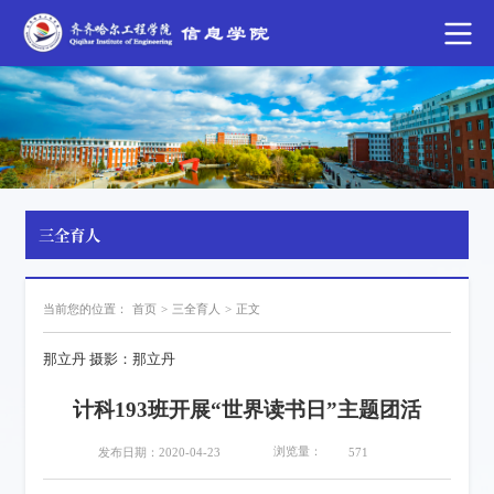
三全育人
当前您的位置：
首页
>
三全育人
>
正文
那立丹 摄影：那立丹
计科193班开展“世界读书日”主题团活
浏览量：
发布日期：2020-04-23
571