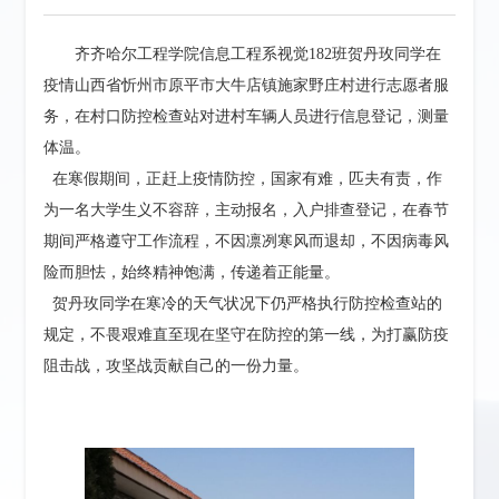
齐齐哈尔工程学院
信息工程系视觉
182班贺丹玫同学在
疫情
山西省忻州市原平市大牛店镇施家野庄村
进行志愿者服
务
，在村口防控检查站对进村车辆人员进行信息登记，测量
体温。
在寒假期间，正赶上疫情防控，国家有难，匹夫有责，作
为一名大学生义不容辞，主动报名，入户排查登记，在春节
期间严格遵守工作流程，不因凛冽寒风而退却，不因病毒风
险而胆怯，始终精神饱满，传递着正能量。
贺丹玫同学
在寒冷的天气状况下仍严格执行防控检查站的
规定，不畏艰难直至现在坚守在防控的第一线
，
为打赢防疫
阻击战，攻坚战贡献自己的一份力量
。