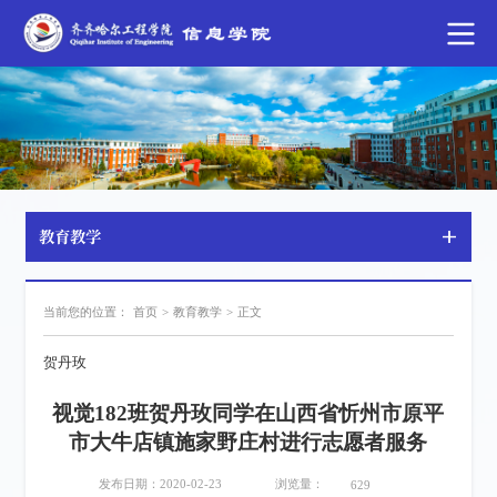
教育教学
当前您的位置：
首页
>
教育教学
>
正文
贺丹玫
视觉182班贺丹玫同学在山西省忻州市原平
市大牛店镇施家野庄村进行志愿者服务
浏览量：
发布日期：2020-02-23
629