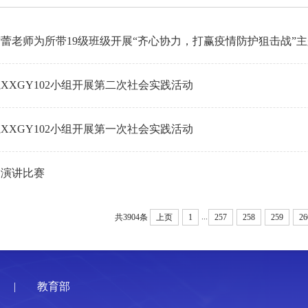
蕾老师为所带19级班级开展“齐心协力，打赢疫情防护狙击战”
XXGY102小组开展第二次社会实践活动
XXGY102小组开展第一次社会实践活动
命演讲比赛
...
共3904条
上页
1
257
258
259
26
|
教育部