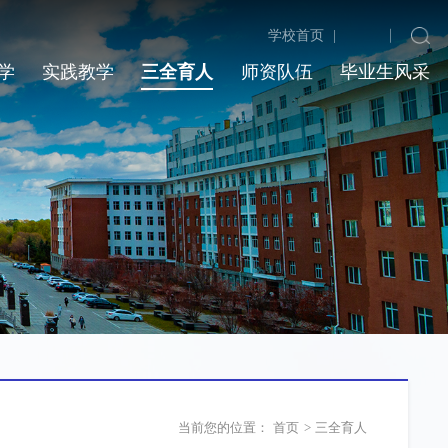
学校首页
|
学
实践教学
三全育人
师资队伍
毕业生风采
当前您的位置：
首页
>
三全育人