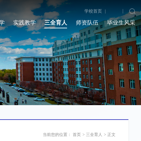
学校首页
|
学
实践教学
三全育人
师资队伍
毕业生风采
当前您的位置：
首页
>
三全育人
>
正文