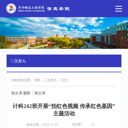
三全育人
当前您的位置：
首页
>
三全育人
>
正文
张云泽 摄影：张云泽
计科242班开展“拍红色视频 传承红色基因”
主题活动
浏览量：
发布日期：2024-11-19
25