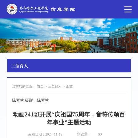
三全育人
当前您的位置：
首页
>
三全育人
>
正文
陈素兰 摄影：陈素兰
动画241班开展“庆祖国75周年，音符传颂百
年事业”主题活动
浏览量：
发布日期：2024-11-19
93